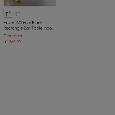
Hover 1600mm Black
Rectangle Bar Table Indoor
in Gold Legs
Clearance
￡
369
.99