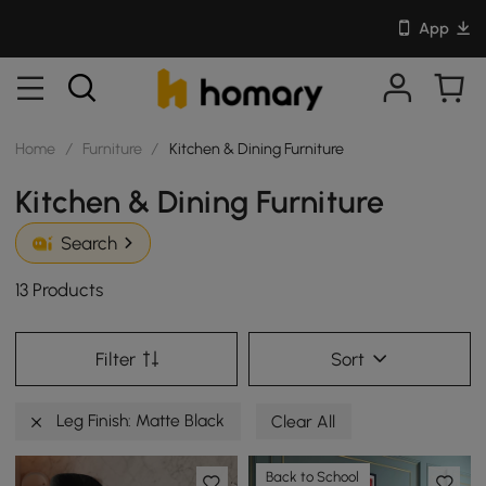
App
Home
/
Furniture
/
Kitchen & Dining Furniture
Kitchen & Dining Furniture
Search
13 Products
Filter
Sort
Leg Finish: Matte Black
Clear All
Back to School