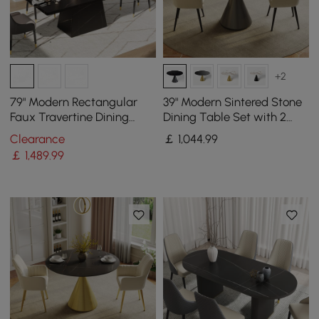
+2
79" Modern Rectangular
39" Modern Sintered Stone
Faux Travertine Dining
Dining Table Set with 2
Table, Indoor/Outdoor,
Chairs
Clearance
￡
1,044
.99
Seats 6-8
￡
1,489
.99