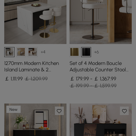
+4
+6
1270mm Modern Kitchen
Set of 4 Modern Boucle
Island Laminate & 2
Adjustable Counter Stool
Counter Stools Set Storage
with Swivel Base
￡
1,111
.99
￡ 1,209.99
￡ 179.99 - ￡ 1,367.99
Cabinet
￡ 199.99 - ￡ 1,599.99
New