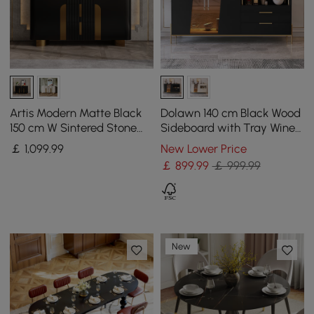
Artis Modern Matte Black
Dolawn 140 cm Black Wood
150 cm W Sintered Stone
Sideboard with Tray Wine
Sideboard 3 Drawers
Rack
￡
1,099
.99
New Lower Price
Kitchen Buffet Table
￡
899
.99
￡ 999.99
New