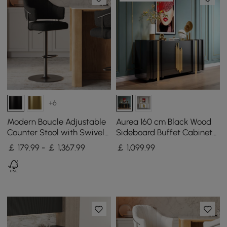
+6
Modern Boucle Adjustable
Aurea 160 cm Black Wood
Counter Stool with Swivel
Sideboard Buffet Cabinet
Base
with 2 Doors 2 Shelves
￡ 179.99 - ￡ 1,367.99
￡
1,099
.99