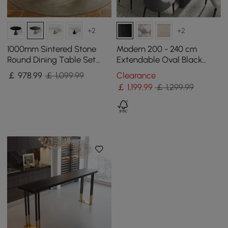
+2
+2
1000mm Sintered Stone
Modern 200 - 240 cm
Round Dining Table Set
Extendable Oval Black
with Brushed Gold Base
Matte Sintered Stone
￡
978
.99
￡ 1,099.99
Clearance
Seats 2 People
Dining Table, Seats 6-10
￡
1,199
.99
￡ 1,299.99