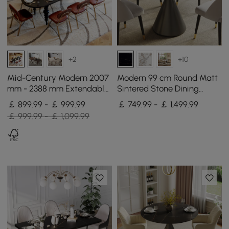
+2
+10
Mid-Century Modern 2007
Modern 99 cm Round Matt
mm - 2388 mm Extendable
Sintered Stone Dining
Black Oval Dining Table,
Table with Black Pedestal
￡ 899.99 - ￡ 999.99
￡ 749.99 - ￡ 1,499.99
Seats 6–10
Base, Seats 2
￡ 999.99 - ￡ 1,099.99