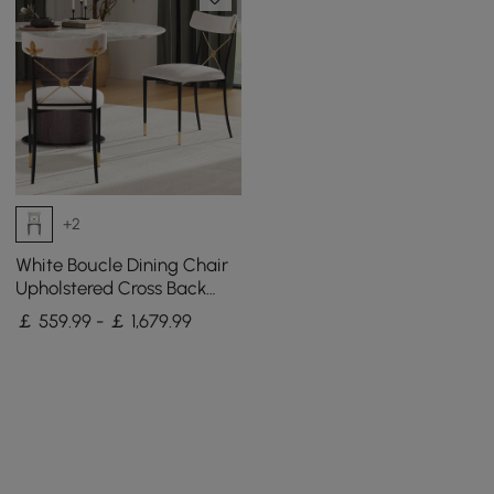
+2
White Boucle Dining Chair
Upholstered Cross Back
Curved Side Chair 4-Pieces
￡ 559.99 - ￡ 1,679.99