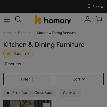
App
Home
/
Furniture
/
Kitchen & Dining Furniture
Kitchen & Dining Furniture
Search
1 Products
Filter
Sort
Back Design: Cross Back
Clear All