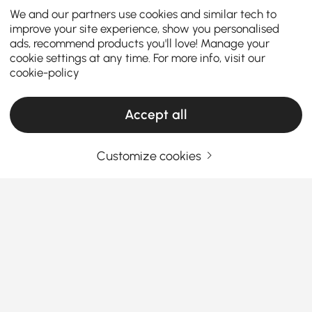
We and our partners use cookies and similar tech to
improve your site experience, show you personalised
ads, recommend products you'll love! Manage your
cookie settings at any time. For more info, visit our
cookie-policy
Accept all
Customize cookies
Wie die richtige Kücheneinrichtung das
tägliche Kochen und Essen erleichtert
Sind Sie schon einmal in Ihre Küche gekommen und
hatten das Gefühl, dass etwas einfach… nicht
stimmt? Vielleicht fühlt sich das Kochen beengt an,
die Mahlzeiten sind gehetzt, oder der Raum
See More
funktioniert nie ganz so, wie Sie es sich wünschen.
Products in the current category have been updated to show the latest 1 items